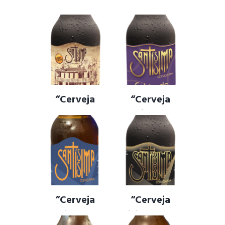
“Cerveja
“Cerveja
Museu
Cobiçada” –
Histórico
Hazy Ipa
Abílio Barreto”
CERVEJA ARTESANAL
,
CERVEJA COBIÇADA
,
– Pilsen
CERVEJA JOICE IPA
,
CERVEJA SANTISSIMA
,
NEW ENGLAND IPA
“Cerveja
“Cerveja
Traidora” –
Feitiço” – DRY