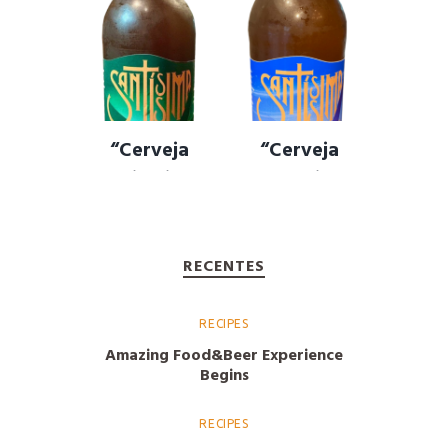
Pale Ale
STOUT
CERVEJA ARTESANAL
,
CERVEJA FEITÍÇO
,
DRY
CERVEJA SANTÍSSIMA
,
STOUT
,
IRISH DRY STOUR
,
CERVEJA TRAIDORA
,
SANTÍSSIMA
,
STOUT
CERVEJA TRAIDORA PALE
ALE
,
PALE ALE
“Cerveja
“Cerveja
Sacrilégio” –
Blasfêmia” –
WEIZENBOCK
WITBIER
CERVEJA SACRIFÍCIO
,
CERVEJA BLASFÊMIA
,
CERVEJA TRIGO
,
CERVEJA
CERVEJA BLASFÊMIA
RECENTES
WEINZENBIER
,
CERVEJA
WITBIER
,
CERVEJA
WEINZENBOCK
WITBIER
,
WITBIER
RECIPES
Amazing Food&Beer Experience
Begins
RECIPES