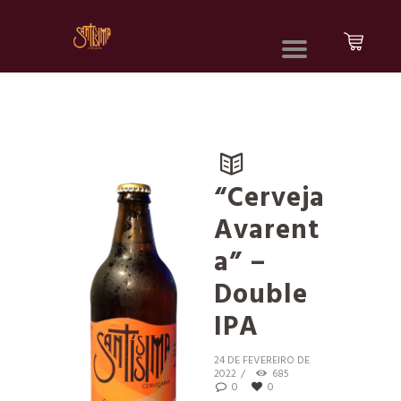
“Cerveja
Avarent
a” –
Double
IPA
24 DE FEVEREIRO DE
2022
685
0
0