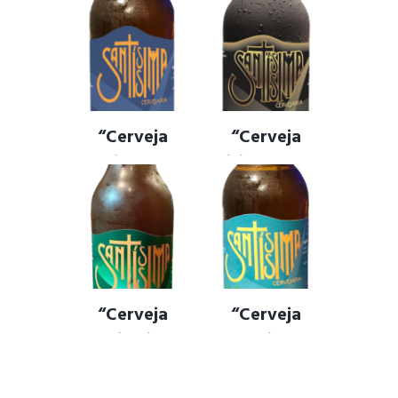
Histórico
Hazy Ipa
Abílio Barreto”
CERVEJA ARTESANAL
,
CERVEJA COBIÇADA
,
– Pilsen
CERVEJA JOICE IPA
,
CERVEJA SANTISSIMA
,
NEW ENGLAND IPA
“Cerveja
“Cerveja
Traidora” –
Feitiço” – DRY
Pale Ale
STOUT
CERVEJA ARTESANAL
,
CERVEJA FEITÍÇO
,
DRY
CERVEJA SANTÍSSIMA
,
STOUT
,
IRISH DRY STOUR
,
CERVEJA TRAIDORA
,
SANTÍSSIMA
,
STOUT
CERVEJA TRAIDORA PALE
ALE
,
PALE ALE
“Cerveja
“Cerveja
Sacrilégio” –
Desejo” –
WEIZENBOCK
Cream Ale
CERVEJA SACRIFÍCIO
,
CREAM ALE
,
DESEJO
,