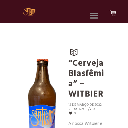
“Cerveja
Blasfêmi
a” –
WITBIER
12 DE MARÇO DE 2022
629
0
0
A nossa Witbier é