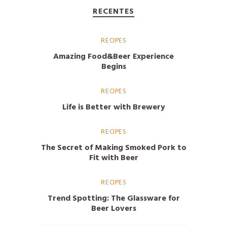
CERVEJA TRIGO
,
CERVEJA
SANTISSIMA
RECENTES
WEINZENBIER
,
CERVEJA
WEINZENBOCK
RECIPES
Amazing Food&Beer Experience
Begins
RECIPES
Life is Better with Brewery
RECIPES
The Secret of Making Smoked Pork to
Fit with Beer
RECIPES
Trend Spotting: The Glassware for
Beer Lovers