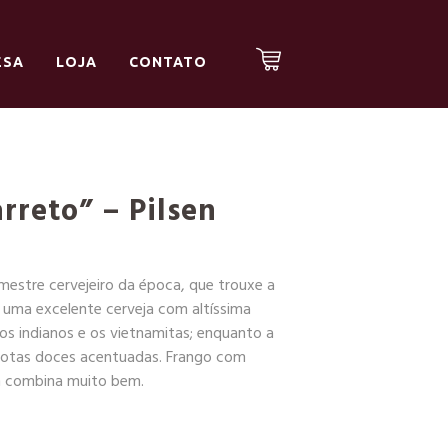
ESA
LOJA
CONTATO
rreto” – Pilsen
mestre cervejeiro da época, que trouxe a
u uma excelente cerveja com altíssima
os indianos e os vietnamitas; enquanto a
 notas doces acentuadas. Frango com
m combina muito bem.