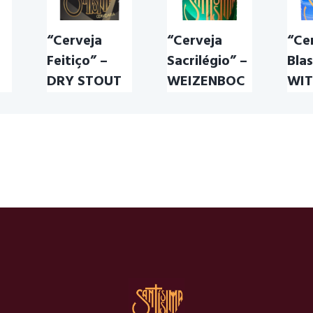
“Cerveja
“Cerveja
“Ce
Feitiço” –
Sacrilégio” –
Bla
DRY STOUT
WEIZENBOC
WIT
K
AL
,
CERVEJA FEITÍÇO
,
DRY
CERVE
MA
,
STOUT
,
IRISH DRY
CERVE
CERVEJA SACRIFÍCIO
,
A
,
STOUR
,
SANTÍSSIMA
,
WITBIE
CERVEJA TRIGO
,
A
STOUT
WITBIE
CERVEJA
WEINZENBIER
,
CERVEJA
WEINZENBOCK