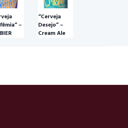
rveja
“Cerveja
sfêmia” –
Desejo” –
BIER
Cream Ale
JA BLASFÊMIA
,
CREAM ALE
,
DESEJO
,
JA BLASFÊMIA
SANTISSIMA
R
,
CERVEJA
R
,
WITBIER