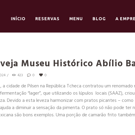
INÍCIO
RESERVAS
MENU
BLOG
A EMPR
veja Museu Histórico Abílio Ba
2024
423
0
0
0, a cidade de Pilsen na República Tcheca contratou um renomado 
fermentação “lager”, que utilizando os lúpulos locais (SAAZ), crio
eveza. Devido a esta leveza harmonizar com pratos picantes – como 
ajuda a diminuir a sensação da pimenta. O prato só não pode ter
exicana são bons exemplos. Uma porção de camarão frito també