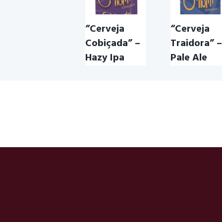
“Cerveja
“Cerveja
Cobiçada” –
Traidora” –
Hazy Ipa
Pale Ale
CERVEJA ARTESANAL
,
CERVEJA ARTESAN
CERVEJA COBIÇADA
,
CERVEJA SANTÍSSI
CERVEJA JOICE IPA
,
CERVEJA TRAIDOR
CERVEJA SANTISSIMA
,
CERVEJA TRAIDOR
NEW ENGLAND IPA
PALE ALE
,
PALE ALE