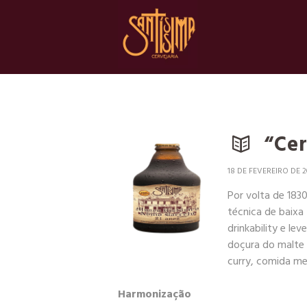
“Cer
18 DE FEVEREIRO DE 
Por volta de 183
técnica de baixa 
drinkability e l
doçura do malte 
curry, comida m
Harmonização