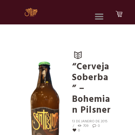
“Cerveja
Soberba
” –
Bohemia
n Pilsner
13 DE JANEIRO DE 2015
709
0
0