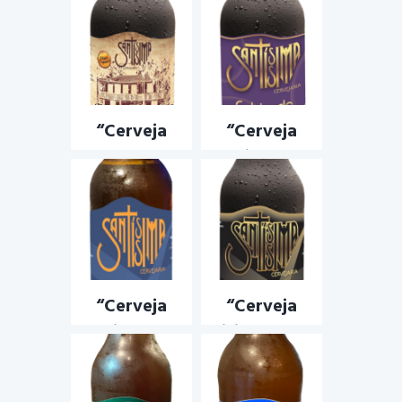
“Cerveja
“Cerveja
Museu
Cobiçada” –
Histórico
Hazy Ipa
Abílio
CERVEJA ARTESANAL
,
CERVEJA COBIÇADA
,
Barreto” –
CERVEJA JOICE IPA
,
CERVEJA SANTISSIMA
,
Pilsen
NEW ENGLAND IPA
“Cerveja
“Cerveja
Traidora” –
Feitiço” – DRY
Pale Ale
STOUT
CERVEJA ARTESANAL
,
CERVEJA FEITÍÇO
,
DRY
CERVEJA SANTÍSSIMA
,
STOUT
,
IRISH DRY STOUR
,