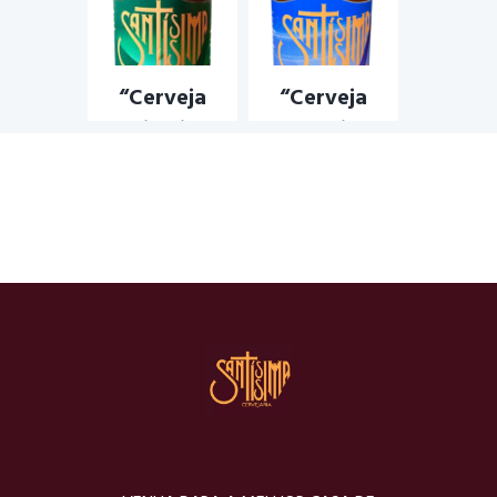
CERVEJA TRAIDORA
,
SANTÍSSIMA
,
STOUT
CERVEJA TRAIDORA PALE
ALE
,
PALE ALE
“Cerveja
“Cerveja
Sacrilégio” –
Blasfêmia” –
WEIZENBOCK
WITBIER
CERVEJA SACRIFÍCIO
,
CERVEJA BLASFÊMIA
,
CERVEJA TRIGO
,
CERVEJA BLASFÊMIA
CERVEJA WEINZENBIER
,
WITBIER
,
CERVEJA
CERVEJA WEINZENBOCK
WITBIER
,
WITBIER