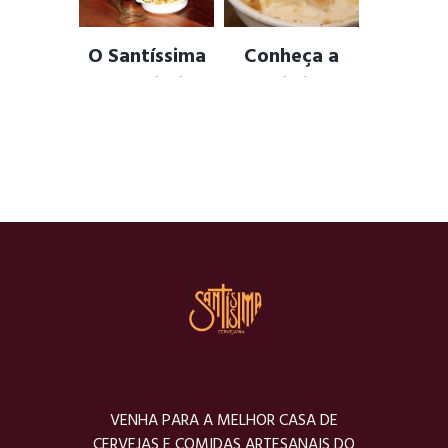
AMIZADES
,
BEBER
DRINKS
,
FISH
CERVEJA
,
CERVEJA
ARTESANAL
,
DRINKS
O Santíssima
Conheça a
Cervejaria
especialidade
tem Mascote !
culinária da
casa !
ANIMAL FRIENDLY
,
BULLDOG FRANCÊS
,
BACON
,
BATATA
MASCOTE
,
MAYA
,
PET
ASSADA
,
CAMARÃO
FRIENDLY
VENHA PARA A MELHOR CASA DE
CERVEJAS E COMIDAS ARTESANAIS DO