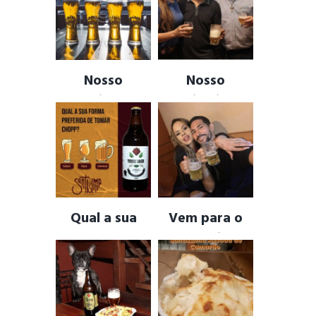
Nosso
Nosso
ambiente,
primeiro
inspirado em
Casal, clientes
Pubs Europeus
!
…
CERVEJA ARTESANAL
,
CHOPP ARTESANAL
,
PUB ALEMAO
,
PUB
DRINKS
,
PORÇOES DA
BELGA
,
PUB INGLES
CULINARIA MINEIRA
Qual a sua
Vem para o
forma
Santíssima
preferida de
Cervejaria e
tomar um
renove seu
CHOPP ?
Amor !