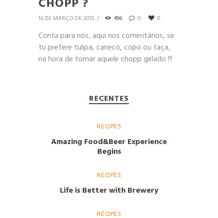
CHOPP ?
16 DE MARÇO DE 2015
496
0
0
Conta para nós, aqui nos comentários, se
tu prefere tulipa, caneco, copo ou taça,
na hora de tomar aquele chopp gelado !!!
RECENTES
RECIPES
Amazing Food&Beer Experience
Begins
RECIPES
Life is Better with Brewery
RECIPES