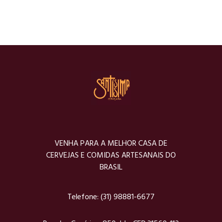
especialmente
ANIMAL FRIENDLY
,
BULLDOG FRANCÊS
,
para vocês,
MASCOTE
,
MAYA
,
PET
FRIENDLY
sua festa,
evento,
aniversário,
casamento.
APPETIZER
VENHA PARA A MELHOR CASA DE
CERVEJAS E COMIDAS ARTESANAIS DO
BRASIL
Telefone:
(31) 98881-6677