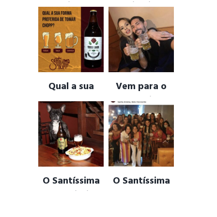
ambiente,
primeiro
inspirado em
Casal, clientes
Pubs Europeus
!
…
CERVEJA ARTESANAL
,
CHOPP ARTESANAL
,
PUB ALEMAO
,
PUB
DRINKS
,
PORÇOES DA
BELGA
,
PUB INGLES
CULINARIA MINEIRA
Qual a sua
Vem para o
forma
Santíssima
preferida de
Cervejaria e
tomar um
renove seu
CHOPP ?
Amor !
AMIZADES
,
BEBER
DRINKS
,
FISH
CERVEJA
,
CERVEJA
ARTESANAL
,
DRINKS
O Santíssima
O Santíssima
Cervejaria
tem um lugar
tem Mascote !
reservado,