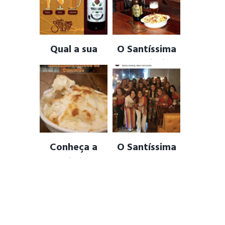
…
CERVEJA ARTESANAL
,
CHOPP ARTESANAL
,
PUB ALEMAO
,
PUB
DRINKS
,
PORÇOES DA
BELGA
,
PUB INGLES
CULINARIA MINEIRA
Qual a sua
O Santíssima
forma
Cervejaria
preferida de
tem Mascote !
tomar um
ANIMAL FRIENDLY
,
BULLDOG FRANCÊS
,
CHOPP ?
MASCOTE
,
MAYA
,
PET
FRIENDLY
AMIZADES
,
BEBER
CERVEJA
,
CERVEJA
ARTESANAL
,
DRINKS
Conheça a
O Santíssima
especialidade
tem um lugar
culinária da
reservado,
casa !
especialmente
para vocês,
BACON
,
BATATA
ASSADA
,
CAMARÃO
sua festa,