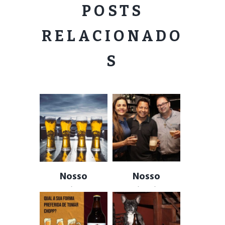
POSTS
RELACIONADO
S
Nosso
Nosso
ambiente,
primeiro
inspirado em
Casal, clientes
Pubs Europeus
!