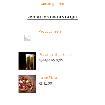
Uncategorized
PRODUTOS EM DESTAQUE
Produto teste
Pilsner Limited Edition
O
O
R$
9,99
R$
14,50
preço
preço
original
atual
era:
é:
Italian Pizza
R$ 14,50.
R$ 9,99.
R$
12,00