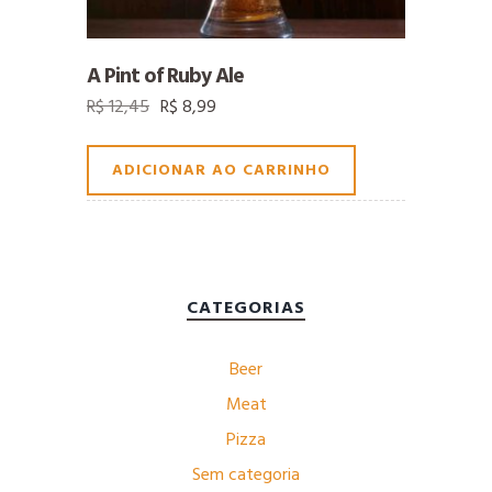
A Pint of Ruby Ale
O
O
R$
12,45
R$
8,99
preço
preço
original
atual
ADICIONAR AO CARRINHO
era:
é:
R$ 12,45.
R$ 8,99.
CATEGORIAS
Beer
Meat
Pizza
Sem categoria