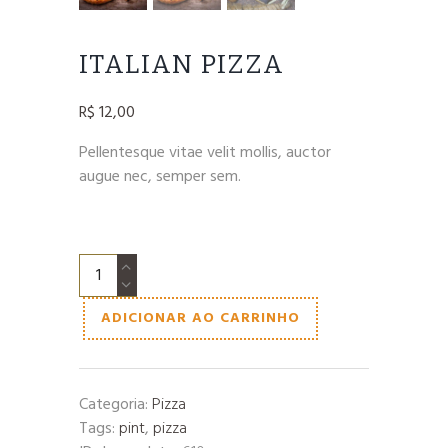
ITALIAN PIZZA
R$
12,00
Pellentesque vitae velit mollis, auctor
augue nec, semper sem.
Italian
Pizza
quantidade
ADICIONAR AO CARRINHO
Categoria:
Pizza
Tags:
pint
,
pizza