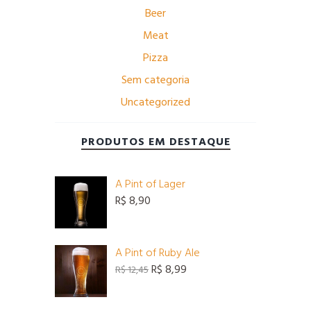
Beer
Meat
Pizza
Sem categoria
Uncategorized
PRODUTOS EM DESTAQUE
A Pint of Lager
R$
8,90
A Pint of Ruby Ale
O
O
R$
8,99
R$
12,45
preço
preço
original
atual