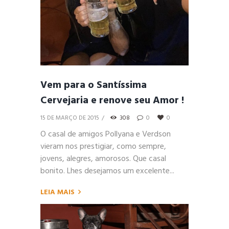
Vem para o Santíssima
Cervejaria e renove seu Amor !
15 DE MARÇO DE 2015
308
0
0
O casal de amigos Pollyana e Verdson
vieram nos prestigiar, como sempre,
jovens, alegres, amorosos. Que casal
bonito. Lhes desejamos um excelente...
LEIA MAIS