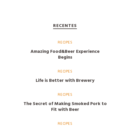
Grelhado ai ?
Margarita
RECENTES
RECIPES
Amazing Food&Beer Experience
Begins
RECIPES
Life is Better with Brewery
RECIPES
The Secret of Making Smoked Pork to
Fit with Beer
RECIPES