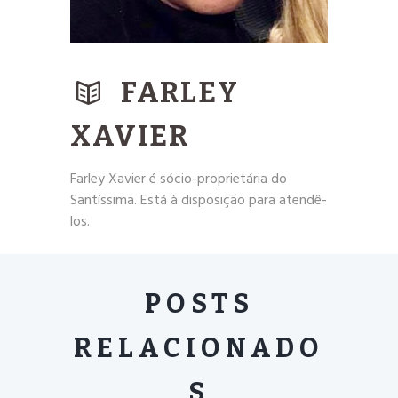
FARLEY
XAVIER
Farley Xavier é sócio-proprietária do
Santíssima. Está à disposição para atendê-
los.
POSTS
RELACIONADO
S