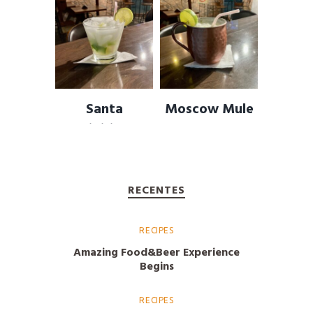
(diversos
sabores)
Santa
Moscow Mule
Caipirinha
(Mula de
Moscou)
RECENTES
RECIPES
Amazing Food&Beer Experience
Begins
RECIPES