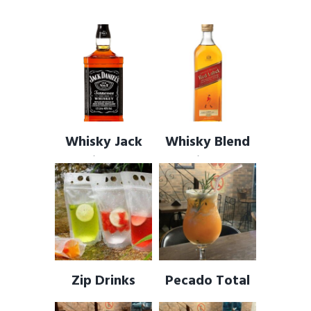
Whisky Jack
Whisky Blend
Daniel’s – 8
Johnnie Walker
anos
Red – 8 anos
Zip Drinks
Pecado Total
Instantâneos