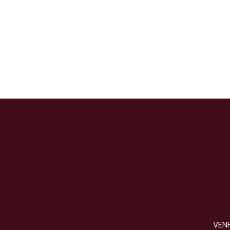
de
com
côco
mexeri
ca e
flores
VENH