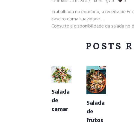
18 DE JANEIRO DE 2016
95
0
0
Trabalhada no equilíbrio, a receita de Er
caseiro coma suavidade…
Consulte a disponibilidade da salada no d
POSTS 
Salada
de
Salada
camar
de
ões e
frutos
molho
do mar