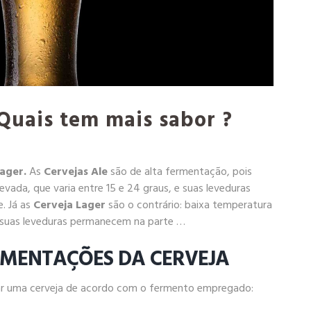
 Quais tem mais sabor ?
Lager.
As
Cervejas Ale
são de alta fermentação, pois
ada, que varia entre 15 e 24 graus, e suas leveduras
. Já as
Cerveja Lager
são o contrário: baixa temperatura
 suas leveduras permanecem na parte …
RMENTAÇÕES DA CERVEJA
tar uma cerveja de acordo com o fermento empregado: