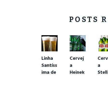
POSTS 
Linha
Cervej
Cerv
Santíss
a
a
ima de
Heinek
Stel
Cervej
en
Arto
as
Artesa
nais