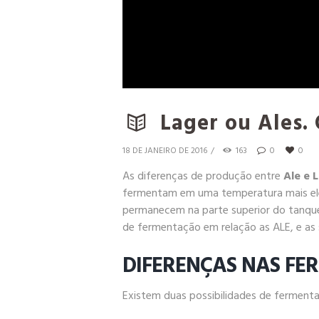
Lager ou Ales.
18 DE JANEIRO DE 2016
163
0
0
As diferenças de produção entre
Ale e 
fermentam em uma temperatura mais elev
permanecem na parte superior do tanque
de fermentação em relação as ALE, e as
DIFERENÇAS NAS FE
Existem duas possibilidades de fermen