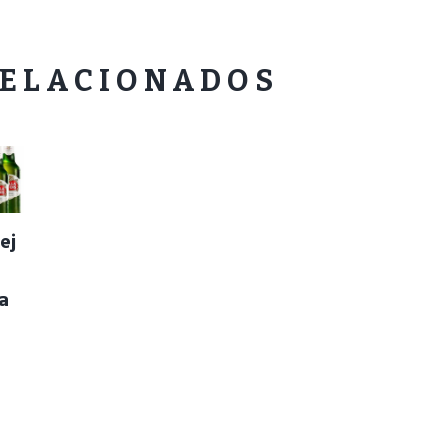
RELACIONADOS
ej
la
is