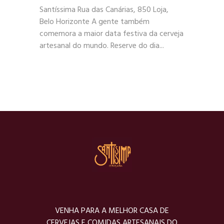
Santíssima Rua das Canárias, 850 Loja,
Belo Horizonte A gente também
comemora a maior data festiva da cerveja
artesanal do mundo. Reserve do dia...
VENHA PARA A MELHOR CASA DE
CERVEJAS E COMIDAS ARTESANAIS DO