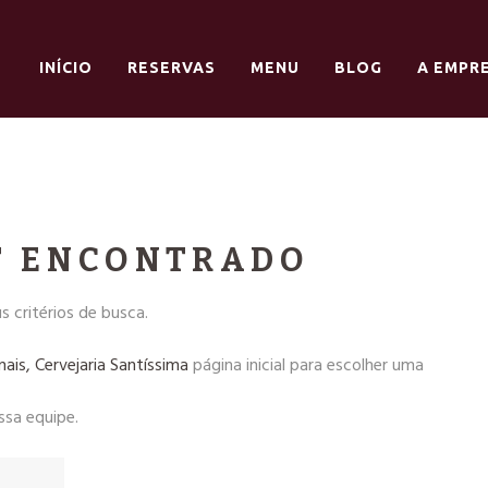
INÍCIO
RESERVAS
MENU
BLOG
A EMPR
T ENCONTRADO
 critérios de busca.
nais, Cervejaria Santíssima
página inicial para escolher uma
ssa equipe.