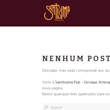
NENHUM POS
Desculpe, mas nada corresponde aos seus
Volte à
Santíssima Pub - Cervejas Artesa
nova página.
Relate quaisquer links quebrados para no