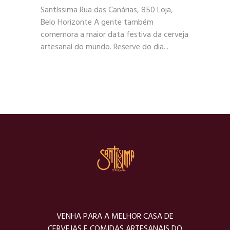
Santíssima Rua das Canárias, 850 Loja,
Belo Horizonte A gente também
comemora a maior data festiva da cerveja
artesanal do mundo. Reserve do dia...
VENHA PARA A MELHOR CASA DE
CERVEJAS E COMIDAS ARTESANAIS DO