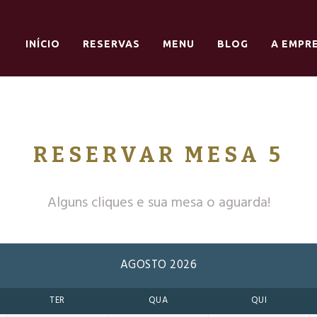
INÍCIO
RESERVAS
MENU
BLOG
A EMPR
RESERVAR MESA 5
Alguns cliques e sua mesa o aguarda!
AGOSTO 2026
TER
QUA
QUI