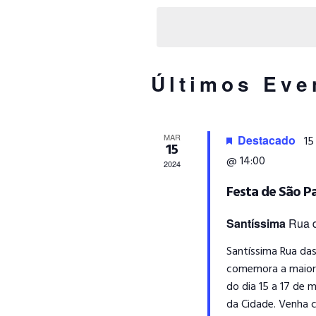
a
e
Q
p
l
a
e
U
l
c
a
i
Últimos Eve
I
v
o
r
n
S
a
e
-
MAR
Destacado
15
a
15
A
c
d
@ 14:00
2024
h
a
Festa de São Pa
E
a
t
v
a
Santíssima
Rua d
e
N
.
.
Santíssima Rua da
P
A
comemora a maior 
e
do dia 15 a 17 de 
s
V
da Cidade. Venha 
q