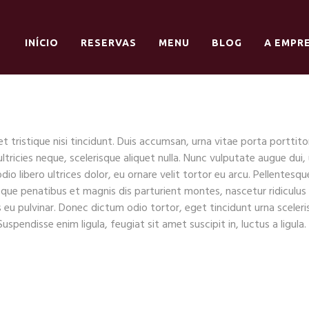
INÍCIO
RESERVAS
MENU
BLOG
A EMPR
 tristique nisi tincidunt. Duis accumsan, urna vitae porta porttit
n ultricies neque, scelerisque aliquet nulla. Nunc vulputate augue du
 libero ultrices dolor, eu ornare velit tortor eu arcu. Pellentesque
e penatibus et magnis dis parturient montes, nascetur ridiculus m
eu pulvinar. Donec dictum odio tortor, eget tincidunt urna sceler
Suspendisse enim ligula, feugiat sit amet suscipit in, luctus a ligula