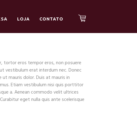
ESA
LOJA
CONTATO
or, tortor eros tempor eros, non posuere
i, ut vestibulum erat interdum nec. Donec
 ut mauris dolor. Duis at mauris in
us. Etiam vestibulum nisi quis porttitor
isque a. Aenean commodo velit ultrices
. Curabitur eget nulla quis ante scelerisque